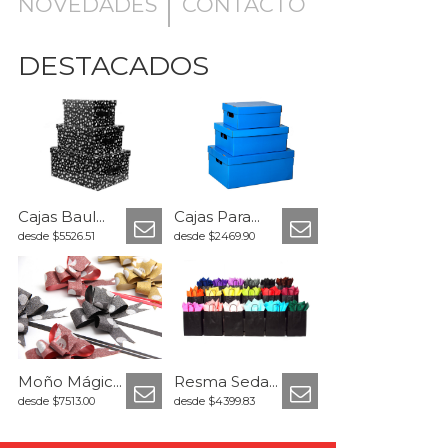
NOVEDADES
CONTACTO
DESTACADOS
Cajas Baul...
Cajas Para...
desde $5526.51
desde $2469.90
Moño Mágic...
Resma Seda...
desde $7513.00
desde $4399.83